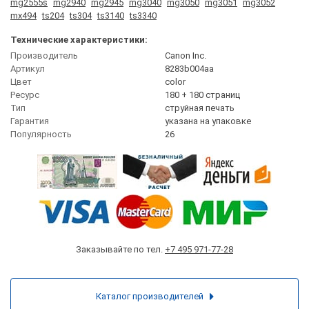
mg2555s
mg2940
mg2945
mg3040
mg3050
mg3051
mg3052
mx494
ts204
ts304
ts3140
ts3340
Технические характеристики:
Производитель
Canon Inc.
Артикул
8283b004aa
Цвет
сolor
Ресурс
180 + 180 страниц
Тип
струйная печать
Гарантия
указана на упаковке
Популярность
26
Заказывайте по тел.
+7 495 971-77-28
Каталог производителей