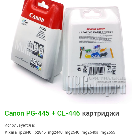
Canon
PG-445 + CL-446
картриджи
Используется в:
Pixma
ip2840
ip2845
mg2440
mg2540
mg2540s
mg2555