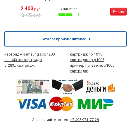
2 403
в наличии
руб.
Купить
2 475 руб.
Каталог производителей
картридж samsung scx 4200
картридж hp 1015
oki b431dn картридж
картридж hp p1005
cf283x картридж
принтер hp laserjet p1005
картридж
Заказывайте по тел.
+7 495 971-77-28