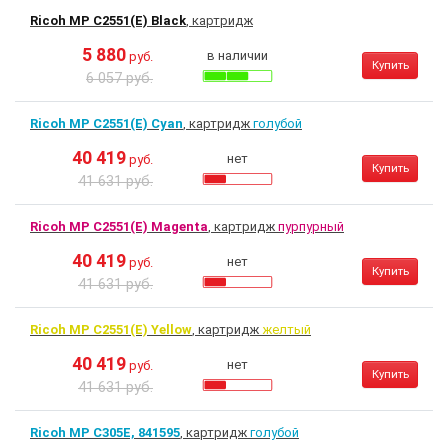
Ricoh MP C2551(E) Black
, картридж
5 880
в наличии
руб.
Купить
6 057 руб.
Ricoh MP C2551(E) Cyan
, картридж
голубой
40 419
нет
руб.
Купить
41 631 руб.
Ricoh MP C2551(E) Magenta
, картридж
пурпурный
40 419
нет
руб.
Купить
41 631 руб.
Ricoh MP C2551(E) Yellow
, картридж
желтый
40 419
нет
руб.
Купить
41 631 руб.
Ricoh MP C305E, 841595
, картридж
голубой