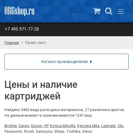
+7 495 971-77-28
Главная
Прайс-лист
Каталог производителей
Цены и наличие
картриджей
Найдено 5463 вида расходных материалов, 27 различных цветов.
На данный момент в наличии имеются 1241 вид.
Brother
,
Canon
,
Epson
,
HP
,
Konica Minolta
,
Kyocera Mita
,
Lexmark
,
Oki
,
Panasonic
,
Ricoh
,
Samsung
,
Sharp
,
Toshiba
,
Xerox