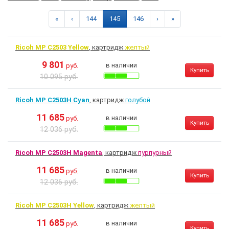
«
‹
144
145
146
›
»
Ricoh MP C2503 Yellow
, картридж
желтый
9 801
в наличии
руб.
Купить
10 095 руб.
Ricoh MP C2503H Cyan
, картридж
голубой
11 685
в наличии
руб.
Купить
12 036 руб.
Ricoh MP C2503H Magenta
, картридж
пурпурный
11 685
в наличии
руб.
Купить
12 036 руб.
Ricoh MP C2503H Yellow
, картридж
желтый
11 685
в наличии
руб.
Купить