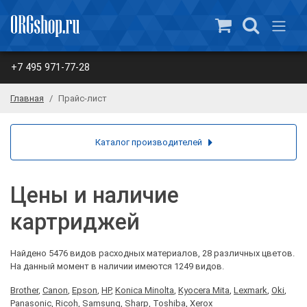
+7 495 971-77-28
Главная
Прайс-лист
Каталог производителей
Цены и наличие
картриджей
Найдено 5476 видов расходных материалов, 28 различных цветов.
На данный момент в наличии имеются 1249 видов.
Brother
,
Canon
,
Epson
,
HP
,
Konica Minolta
,
Kyocera Mita
,
Lexmark
,
Oki
,
Panasonic
,
Ricoh
,
Samsung
,
Sharp
,
Toshiba
,
Xerox