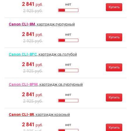
2 841
нет
руб.
Купить
2 925 руб.
Canon CLI-8M
, картридж пурпурный
2 841
нет
руб.
Купить
2 925 руб.
Canon CLI-8PC
, картридж св.голубой
2 841
нет
руб.
Купить
2 925 руб.
Canon CLI-8PM
, картридж св.пурпурный
2 841
нет
руб.
Купить
2 925 руб.
Canon CLI-8R
, картридж красный
2 841
нет
руб.
Купить