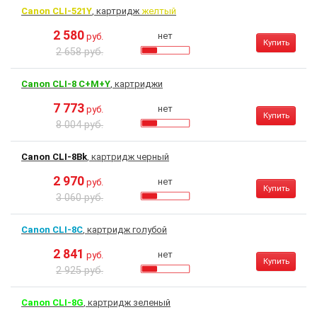
Canon CLI-521Y
, картридж
желтый
2 580
нет
руб.
Купить
2 658 руб.
Canon CLI-8 C+M+Y
, картриджи
7 773
нет
руб.
Купить
8 004 руб.
Canon CLI-8Bk
, картридж черный
2 970
нет
руб.
Купить
3 060 руб.
Canon CLI-8C
, картридж голубой
2 841
нет
руб.
Купить
2 925 руб.
Canon CLI-8G
, картридж зеленый