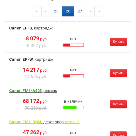
«
‹
25
26
27
›
»
Canon EP-S
, картридж
8 079
нет
руб.
Купить
8 322 руб.
Canon EP-W
, картридж
14 217
нет
руб.
Купить
14 646 руб.
Canon FM1-A605
, ремень
68 172
в наличии
руб.
Купить
70 218 руб.
Canon FM1-B264
, девелопер
желтый
47 262
нет
руб.
Купить