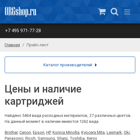
+7 495 971-77-28
Главная
Прайс-лист
Каталог производителей
Цены и наличие
картриджей
Найдено 5464 вида расходных материалов, 27 различных цветов.
На данный момент в наличии имеются 1262 вида.
Brother
,
Canon
,
Epson
,
HP
,
Konica Minolta
,
Kyocera Mita
,
Lexmark
,
Oki
,
Panasonic
,
Ricoh
,
Samsung
,
Sharp
,
Toshiba
,
Xerox