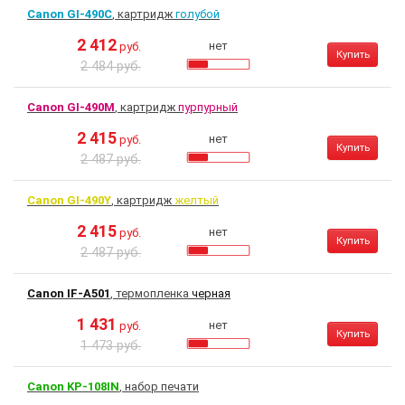
Canon GI-490C
, картридж
голубой
2 412
нет
руб.
Купить
2 484 руб.
Canon GI-490M
, картридж
пурпурный
2 415
нет
руб.
Купить
2 487 руб.
Canon GI-490Y
, картридж
желтый
2 415
нет
руб.
Купить
2 487 руб.
Canon IF-A501
, термопленка
черная
1 431
нет
руб.
Купить
1 473 руб.
Canon KP-108IN
, набор печати