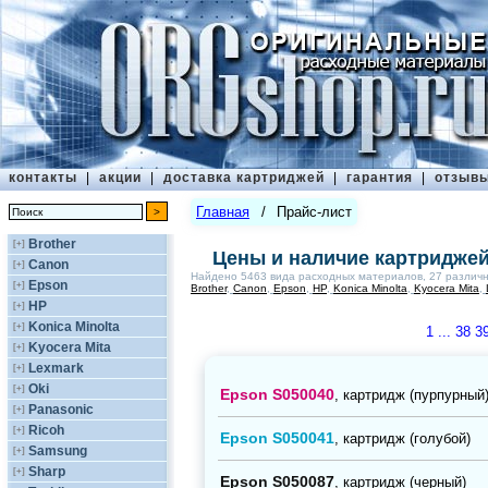
контакты
|
акции
|
доставка картриджей
|
гарантия
|
отзыв
Главная
/
Прайс-лист
Brother
[+]
Цены и наличие картриджей
Canon
[+]
Найдено 5463 вида расходных материалов, 27 различн
Epson
[+]
Brother
,
Canon
,
Epson
,
HP
,
Konica Minolta
,
Kyocera Mita
,
HP
[+]
Konica Minolta
[+]
1 ...
38
3
Kyocera Mita
[+]
Lexmark
[+]
Oki
[+]
Epson S050040
, картридж (пурпурный
Panasonic
[+]
Ricoh
[+]
Epson S050041
, картридж (голубой)
Samsung
[+]
Sharp
[+]
Epson S050087
, картридж (черный)