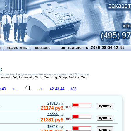
ы
|
прайс-лист
|
корзина
актуальность: 2026-08-06 12:41
:
ых цветов. На данный момент в наличии имеются 1260 видов.
Lexmark
,
Oki
,
Panasonic
,
Ricoh
,
Samsung
,
Sharp
,
Toshiba
,
Xerox
←
→
41
9
40
42
43
44
... 183
21810
руб.
)
нет
21174
руб.
22020
руб.
нет
21381
руб.
18648
руб.
нет