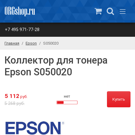
+7 495 971-77-28
Главная
Epson
S050020
Коллектор для тонера
Epson S050020
5 112
нет
руб.
Купить
5 268 руб.