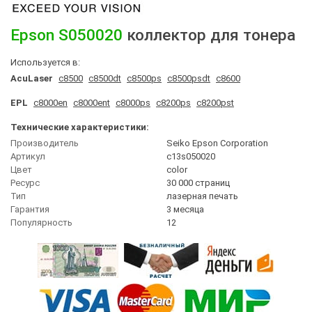
Epson
S050020
коллектор для тонера
Используется в:
AcuLaser
c8500
c8500dt
c8500ps
c8500psdt
c8600
EPL
c8000en
c8000ent
c8000ps
c8200ps
c8200pst
Технические характеристики:
Производитель
Seiko Epson Corporation
Артикул
c13s050020
Цвет
сolor
Ресурс
30 000 страниц
Тип
лазерная печать
Гарантия
3 месяца
Популярность
12