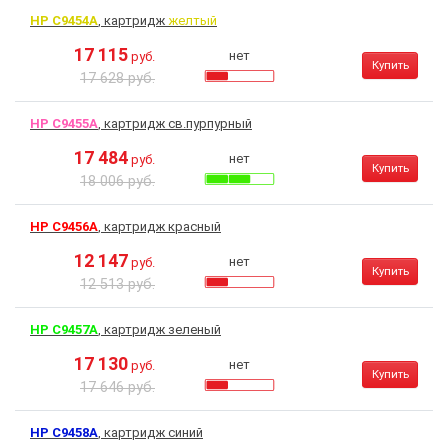
HP C9454A
, картридж
желтый
17 115
нет
руб.
Купить
17 628 руб.
HP C9455A
, картридж св.пурпурный
17 484
нет
руб.
Купить
18 006 руб.
HP C9456A
, картридж красный
12 147
нет
руб.
Купить
12 513 руб.
HP C9457A
, картридж зеленый
17 130
нет
руб.
Купить
17 646 руб.
HP C9458A
, картридж синий