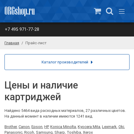
+7 495 971-77-28
Главная
Прайс-лист
Каталог производителей
Цены и наличие
картриджей
Найдено 5464 вида расходных материалов, 27 различных цветов.
На данный момент в наличии имеются 1241 вид.
Brother
,
Canon
,
Epson
,
HP
,
Konica Minolta
,
Kyocera Mita
,
Lexmark
,
Oki
,
Panasonic
,
Ricoh
,
Samsung
,
Sharp
,
Toshiba
,
Xerox