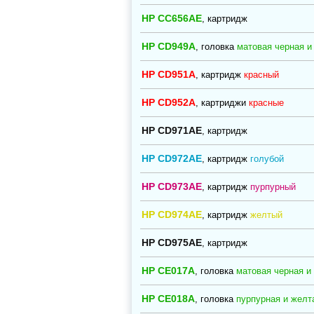
HP CC656AE
, картридж
HP CD949A
, головка
матовая черная и
HP CD951A
, картридж
красный
HP CD952A
, картриджи
красные
HP CD971AE
, картридж
HP CD972AE
, картридж
голубой
HP CD973AE
, картридж
пурпурный
HP CD974AE
, картридж
желтый
HP CD975AE
, картридж
HP CE017A
, головка
матовая черная и
HP CE018A
, головка
пурпурная и желт