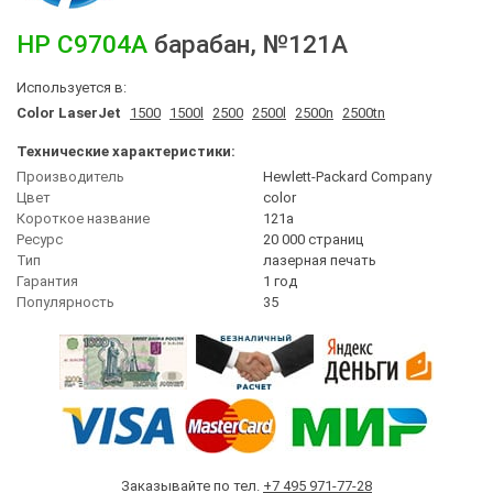
HP
C9704A
барабан
, №121A
Используется в:
Color LaserJet
1500
1500l
2500
2500l
2500n
2500tn
Технические характеристики:
Производитель
Hewlett-Packard Company
Цвет
сolor
Короткое название
121a
Ресурс
20 000 страниц
Тип
лазерная печать
Гарантия
1 год
Популярность
35
Заказывайте по тел.
+7 495 971-77-28