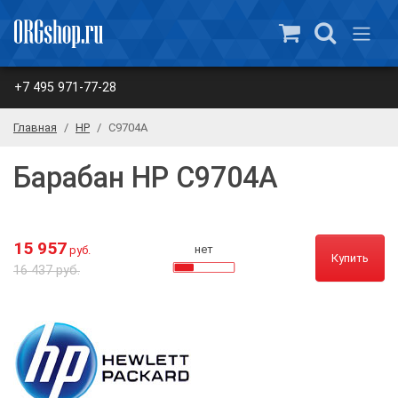
+7 495 971-77-28
Главная
HP
C9704A
Барабан HP C9704A
15 957
нет
руб.
Купить
16 437 руб.