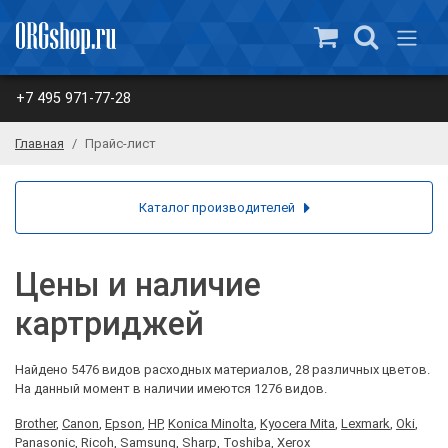
+7 495 971-77-28
Главная
Прайс-лист
Каталог производителей
Цены и наличие
картриджей
Найдено 5476 видов расходных материалов, 28 различных цветов.
На данный момент в наличии имеются 1276 видов.
Brother
,
Canon
,
Epson
,
HP
,
Konica Minolta
,
Kyocera Mita
,
Lexmark
,
Oki
,
Panasonic
,
Ricoh
,
Samsung
,
Sharp
,
Toshiba
,
Xerox