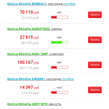
Konica Minolta 8938624 C
, картридж
голубой
70 110
нет
руб.
Купить
72 213 руб.
Konica Minolta A02ER73022
, ремень
27 615
нет
руб.
Купить
28 443 руб.
Konica Minolta A03U-SMP
, комплект
100 167
нет
руб.
Купить
103 173 руб.
Konica Minolta A0DK451
, картридж
голубой
14 397
нет
руб.
Купить
14 829 руб.
Konica Minolta A0DT-WY0
, емкость