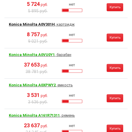
5 724
нет
руб.
Купить
5 895 руб.
Konica Minolta A0V301H
, картридж
8 757
нет
руб.
Купить
9 021 руб.
Konica Minolta A0VU0Y1
, барабан
37 653
нет
руб.
Купить
38 781 руб.
Konica Minolta A0XPWY2
, емкость
3 531
нет
руб.
Купить
3 636 руб.
Konica Minolta A161R71311
, ремень
23 637
нет
руб.
Купить