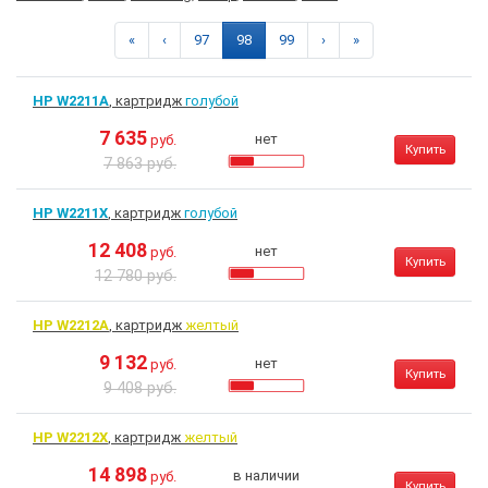
«
‹
97
98
99
›
»
HP W2211A
, картридж
голубой
7 635
нет
руб.
Купить
7 863 руб.
HP W2211X
, картридж
голубой
12 408
нет
руб.
Купить
12 780 руб.
HP W2212A
, картридж
желтый
9 132
нет
руб.
Купить
9 408 руб.
HP W2212X
, картридж
желтый
14 898
в наличии
руб.
Купить