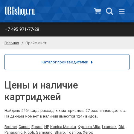
+7 495 971-77-28
Главная
Прайс-лист
Каталог производителей
Цены и наличие
картриджей
Найдено 5464 вида расходных материалов, 27 различных цветов.
На данный момент в наличии имеются 1247 видов.
Brother
,
Canon
,
Epson
,
HP
,
Konica Minolta
,
Kyocera Mita
,
Lexmark
,
Oki
,
Panasonic
,
Ricoh
,
Samsung
,
Sharp
,
Toshiba
,
Xerox