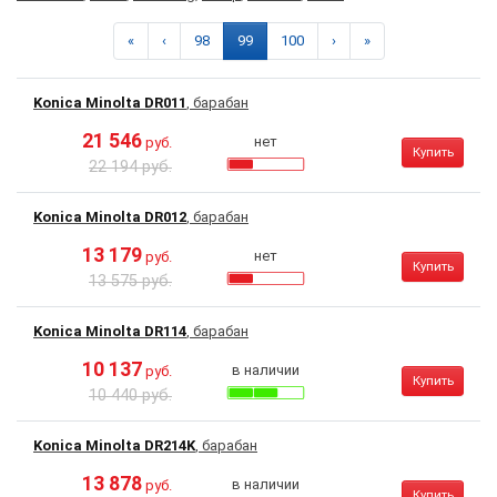
«
‹
98
99
100
›
»
Konica Minolta DR011
, барабан
21 546
нет
руб.
Купить
22 194 руб.
Konica Minolta DR012
, барабан
13 179
нет
руб.
Купить
13 575 руб.
Konica Minolta DR114
, барабан
10 137
в наличии
руб.
Купить
10 440 руб.
Konica Minolta DR214K
, барабан
13 878
в наличии
руб.
Купить