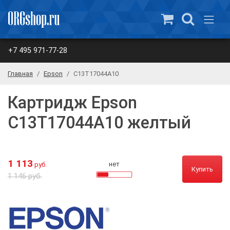
+7 495 971-77-28
Главная
Epson
C13T17044A10
Картридж Epson
C13T17044A10 желтый
1 113
нет
руб.
Купить
1 146 руб.