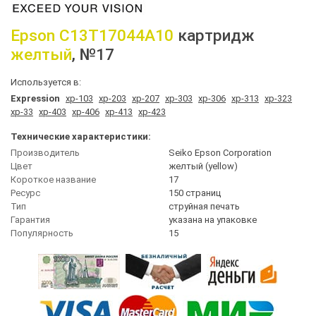
Epson
C13T17044A10
картридж
желтый
, №17
Используется в:
Expression
xp-103
xp-203
xp-207
xp-303
xp-306
xp-313
xp-323
xp-33
xp-403
xp-406
xp-413
xp-423
Технические характеристики:
Производитель
Seiko Epson Corporation
Цвет
желтый (yellow)
Короткое название
17
Ресурс
150 страниц
Тип
струйная печать
Гарантия
указана на упаковке
Популярность
15