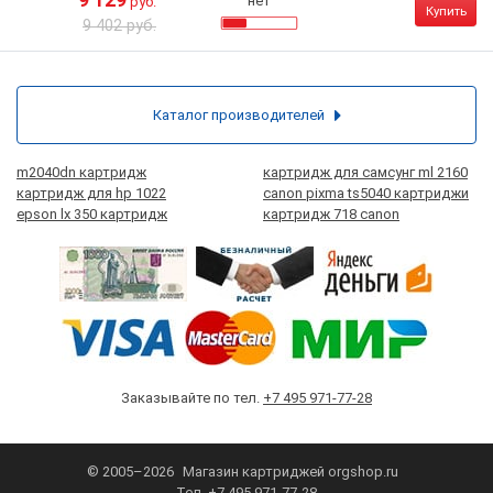
9 129
нет
руб.
Купить
9 402 руб.
Каталог производителей
m2040dn картридж
картридж для самсунг ml 2160
картридж для hp 1022
canon pixma ts5040 картриджи
epson lx 350 картридж
картридж 718 canon
Заказывайте по тел.
+7 495 971-77-28
© 2005–2026
Магазин картриджей
orgshop.ru
Тел.
+7 495 971-77-28