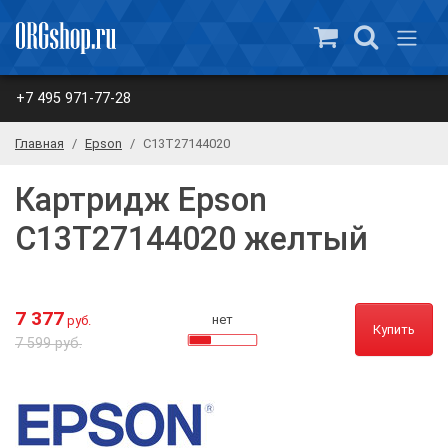
+7 495 971-77-28
Главная
Epson
C13T27144020
Картридж Epson
C13T27144020 желтый
7 377
нет
руб.
Купить
7 599 руб.