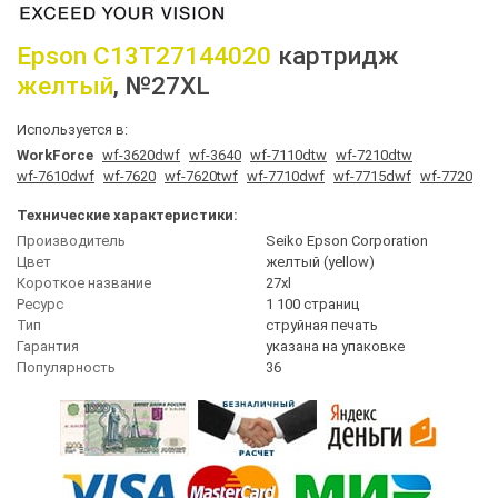
Epson
C13T27144020
картридж
желтый
, №27XL
Используется в:
WorkForce
wf-3620dwf
wf-3640
wf-7110dtw
wf-7210dtw
wf-7610dwf
wf-7620
wf-7620twf
wf-7710dwf
wf-7715dwf
wf-7720
Технические характеристики:
Производитель
Seiko Epson Corporation
Цвет
желтый (yellow)
Короткое название
27xl
Ресурс
1 100 страниц
Тип
струйная печать
Гарантия
указана на упаковке
Популярность
36