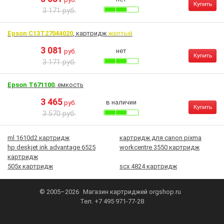
Купить
3 171 руб.
Epson C13T27044020
, картридж
желтый
3 081
нет
руб.
Купить
3 171 руб.
Epson T671100
, емкость
3 465
в наличии
руб.
Купить
3 570 руб.
ml 1610d2 картридж
картридж для canon pixma
hp deskjet ink advantage 6525
workcentre 3550 картридж
картридж
505х картридж
scx 4824 картридж
© 2005–2026
Магазин картриджей
orgshop.ru
Тел.
+7 495 971-77-28