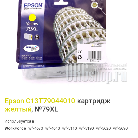
Epson
C13T79044010
картридж
желтый
, №79XL
Используется в:
WorkForce
wf-4630
wf-4640
wf-5110
wf-5190
wf-5620
wf-5690