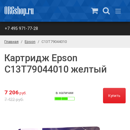
+7 495 971-77-28
Главная
Epson
C13T79044010
Картридж Epson
C13T79044010 желтый
7 206
в наличии
руб.
Купить
7 422 руб.