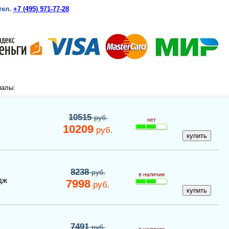
тел.
+7 (495) 971-77-28
иалы:
10515
руб.
нет
10209
руб.
8238
руб.
в наличии
дж
7998
руб.
7491
руб.