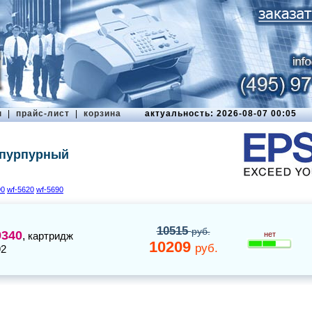
ы
|
прайс-лист
|
корзина
актуальность: 2026-08-07 00:05
 пурпурный
90
wf-5620
wf-5690
10515
руб.
9340
,
картридж
нет
10209
руб.
92