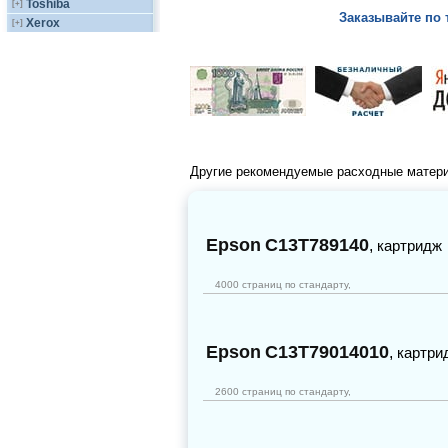
Toshiba
[+]
Заказывайте по 
Xerox
[+]
Другие рекомендуемые расходные матер
Epson
C13T789140
,
картридж
4000 страниц по стандарту,
Epson
C13T79014010
,
картри
2600 страниц по стандарту,