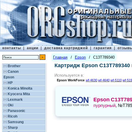
контакты
|
акции
|
доставка картриджей
|
гарантия
|
отзыв
Главная
/
Epson
/
C13T789340
Картридж Epson C13T789340
Brother
[+]
Canon
[+]
Используется в:
Epson
Epson
WorkForce
wf-4630
wf-4640
wf-5110
wf-51
HP
[+]
Konica Minolta
[+]
Kyocera Mita
[+]
Epson
C13T78
Lexmark
[+]
пурпурный
, №T78
Oki
[+]
Panasonic
[+]
Ricoh
[+]
Samsung
[+]
Sharp
[+]