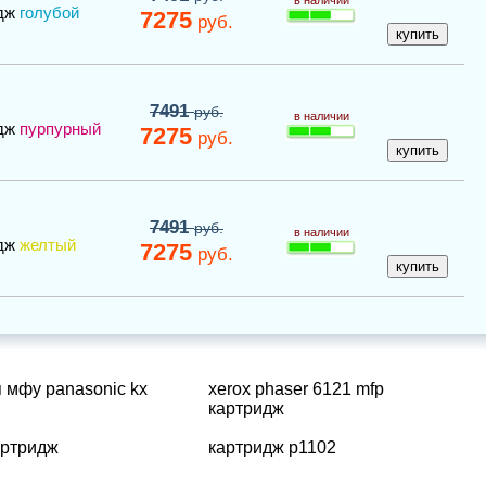
в наличии
дж
голубой
7275
руб.
7491
руб.
в наличии
дж
пурпурный
7275
руб.
7491
руб.
в наличии
дж
желтый
7275
руб.
 мфу panasonic kx
xerox phaser 6121 mfp
картридж
артридж
картридж p1102