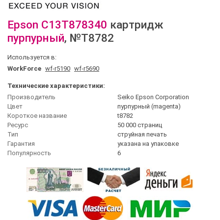
Epson
C13T878340
картридж
пурпурный
, №T8782
Используется в:
WorkForce
wf-r5190
wf-r5690
Технические характеристики:
Производитель
Seiko Epson Corporation
Цвет
пурпурный (magenta)
Короткое название
t8782
Ресурс
50 000 страниц
Тип
струйная печать
Гарантия
указана на упаковке
Популярность
6