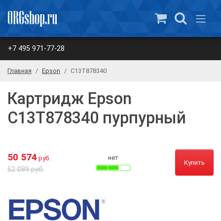
+7 495 971-77-28
Главная
Epson
C13T878340
Картридж Epson
C13T878340 пурпурный
50 574
нет
руб.
Купить
52 089 руб.