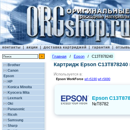
контакты
|
акции
|
доставка картриджей
|
гарантия
|
отзыв
Главная
/
Epson
/
C13T878240
Картридж Epson C13T878240
Brother
[+]
Canon
[+]
Используется в:
Epson
Epson
WorkForce
wf-r5190
wf-r5690
HP
[+]
Konica Minolta
[+]
Kyocera Mita
[+]
Epson
C13T87
Lexmark
[+]
№T8782
Oki
[+]
Panasonic
[+]
Ricoh
[+]
Samsung
[+]
Sharp
[+]