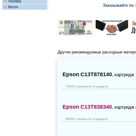
Toshiba
[+]
Заказывайте по 
Xerox
[+]
Другие рекомендуемые расходные матер
Epson
C13T878140
,
картридж
75000 страниц по стандарту,
Epson
C13T838340
,
картридж
20000 страниц по стандарту,