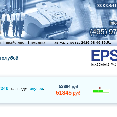
ы
|
прайс-лист
|
корзина
актуальность: 2026-08-06 19:51
 голубой
52884
руб.
8240
,
картридж
голубой
,
нет
51345
руб.