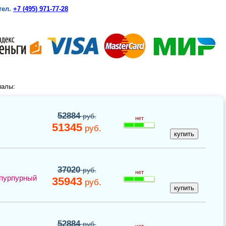
тел.
+7 (495) 971-77-28
иалы:
52884
руб.
нет
51345
руб.
37020
руб.
нет
пурпурный
35943
руб.
52884
руб.