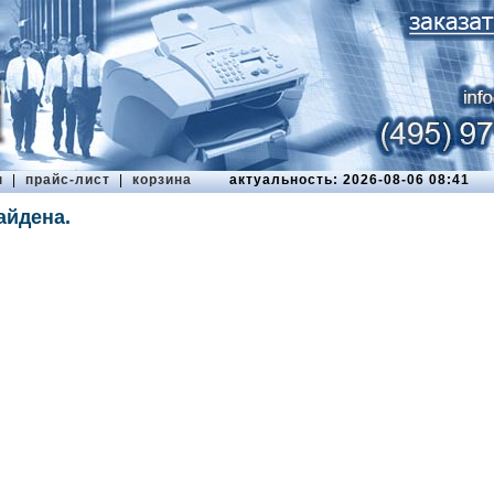
ы
|
прайс-лист
|
корзина
актуальность: 2026-08-06 08:41
айдена.