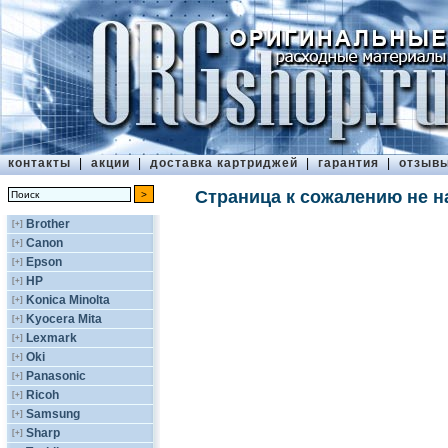
контакты
|
акции
|
доставка картриджей
|
гарантия
|
отзыв
Страница к сожалению не н
Brother
[+]
Canon
[+]
Epson
[+]
HP
[+]
Konica Minolta
[+]
Kyocera Mita
[+]
Lexmark
[+]
Oki
[+]
Panasonic
[+]
Ricoh
[+]
Samsung
[+]
Sharp
[+]