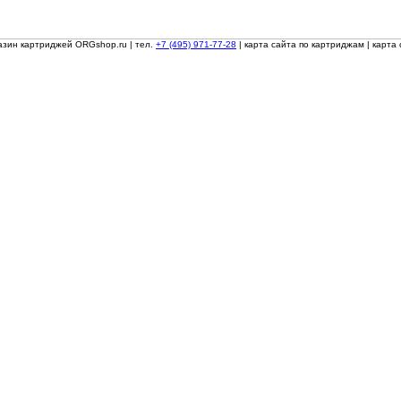
азин картриджей ORGshop.ru
| тел.
+7 (495) 971-77-28
|
карта сайта по картриджам
|
карта 