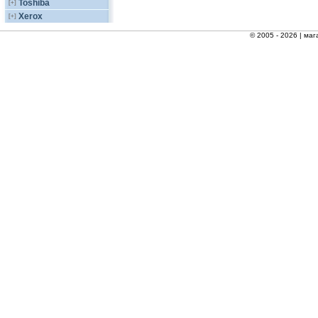
Toshiba
[+]
Xerox
[+]
© 2005 - 2026 |
маг