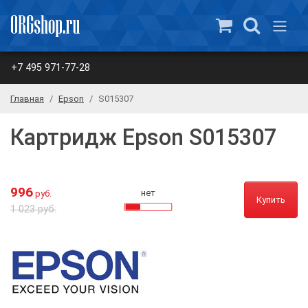
+7 495 971-77-28
Главная
Epson
S015307
Картридж Epson S015307
996
нет
руб.
Купить
1 023 руб.