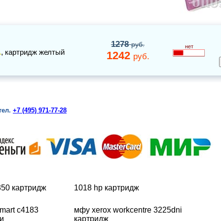
1278
руб.
нет
A
,
картридж желтый
1242
руб.
тел.
+7 (495) 971-77-28
350 картридж
1018 hp картридж
mart c4183
мфу xerox workcentre 3225dni
и
картридж