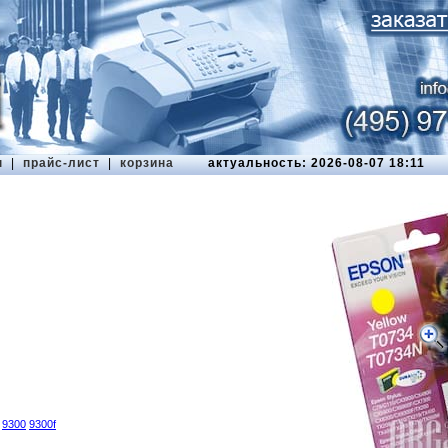
ы
|
прайс-лист
|
корзина
актуальность: 2026-08-07 18:11
9300
9300f