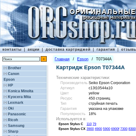
контакты
|
акции
|
доставка картриджей
|
гарантия
|
отзыв
Главная
/
Epson
/
T07344A
Картридж Epson T07344A
Brother
[+]
Canon
[+]
Технические характеристики:
Epson
Производитель
Seiko Epson Corporation
HP
[+]
Артикул
c13t10544a10
Konica Minolta
[+]
Цвет
yellow
Kyocera Mita
[+]
Ресурс
450 страниц
Lexmark
[+]
Тип
струйная печать
Oki
[+]
Гарантия
указана на упаковке
Популярность
18%
Panasonic
[+]
Используется в:
Ricoh
[+]
Epson
Stylus C
110
79
Samsung
[+]
Epson
Stylus CX
3900
4900
5900
6900f
7300
8300
Sharp
[+]