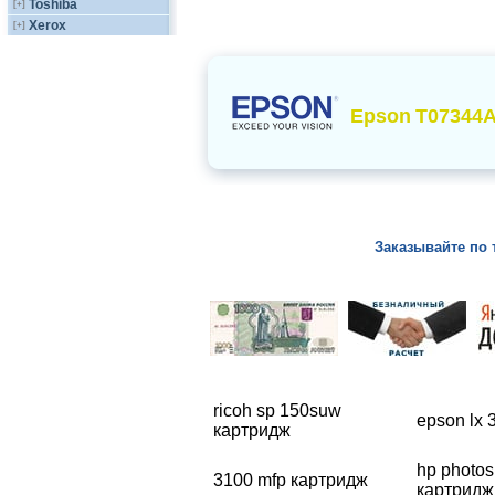
Toshiba
[+]
Xerox
[+]
Epson
T07344
Заказывайте по 
ricoh sp 150suw
epson lx 
картридж
hp photos
3100 mfp картридж
картридж