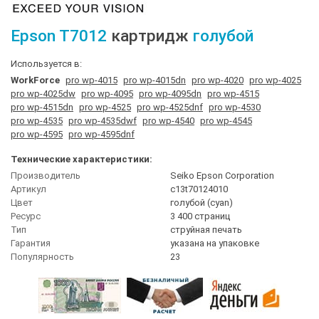
Epson
T7012
картридж
голубой
Используется в:
WorkForce
pro wp-4015
pro wp-4015dn
pro wp-4020
pro wp-4025
pro wp-4025dw
pro wp-4095
pro wp-4095dn
pro wp-4515
pro wp-4515dn
pro wp-4525
pro wp-4525dnf
pro wp-4530
pro wp-4535
pro wp-4535dwf
pro wp-4540
pro wp-4545
pro wp-4595
pro wp-4595dnf
Технические характеристики:
Производитель
Seiko Epson Corporation
Артикул
c13t70124010
Цвет
голубой (cyan)
Ресурс
3 400 страниц
Тип
струйная печать
Гарантия
указана на упаковке
Популярность
23