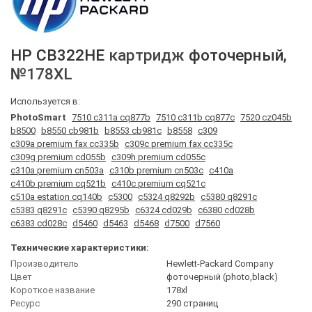
HP
CB322HE
картридж
фоточерный
,
№178XL
Используется в:
PhotoSmart
7510 c311a cq877b
7510 c311b cq877c
7520 cz045b
b8500
b8550 cb981b
b8553 cb981c
b8558
c309
c309a premium fax cc335b
c309c premium fax cc335c
c309g premium cd055b
c309h premium cd055c
c310a premium cn503a
c310b premium cn503c
c410a
c410b premium cq521b
c410c premium cq521c
c510a estation cq140b
c5300
c5324 q8292b
c5380 q8291c
c5383 q8291c
c5390 q8295b
c6324 cd029b
c6380 cd028b
c6383 cd028c
d5460
d5463
d5468
d7500
d7560
Технические характеристики:
Производитель
Hewlett-Packard Company
Цвет
фоточерный (photo,black)
Короткое название
178xl
Ресурс
290 страниц