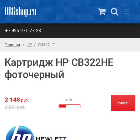
+7 495 971-77-28
Главная
HP
CB322HE
Картридж HP CB322HE
фоточерный
2 148
нет
руб.
Купить
2 211 руб.