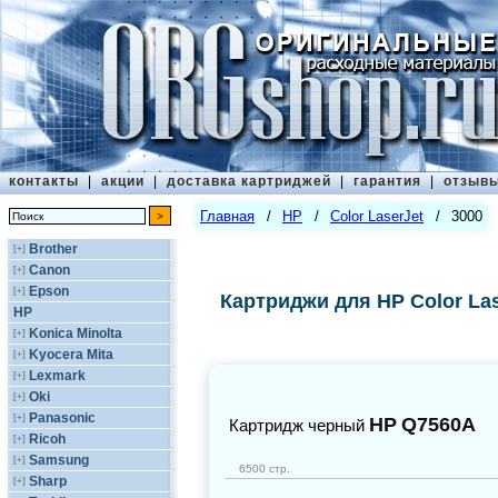
контакты
|
акции
|
доставка картриджей
|
гарантия
|
отзыв
Главная
/
HP
/
Color LaserJet
/
3000
Brother
[+]
Canon
[+]
Epson
[+]
Картриджи для HP Color Las
HP
Konica Minolta
[+]
Kyocera Mita
[+]
Lexmark
[+]
Oki
[+]
Panasonic
[+]
HP
Q7560A
Картридж черный
Ricoh
[+]
Samsung
[+]
6500 стр.
Sharp
[+]