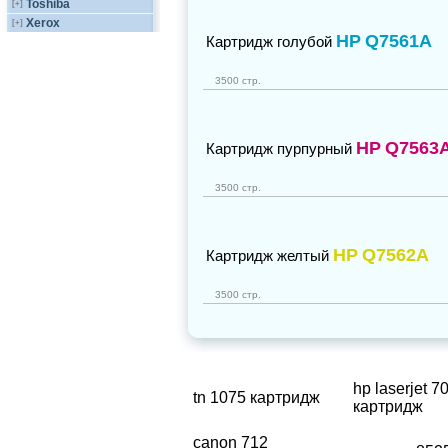
Toshiba
[+]
Xerox
[+]
HP
Q7561A
Картридж голубой
3500 стр.
HP
Q7563
Картридж пурпурный
3500 стр.
HP
Q7562A
Картридж желтый
3500 стр.
hp laserjet 7
tn 1075 картридж
картридж
canon 712