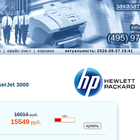
ы
|
прайс-лист
|
корзина
актуальность: 2026-08-07 19:41
erJet 3000
16014
руб.
нет
15549
руб.