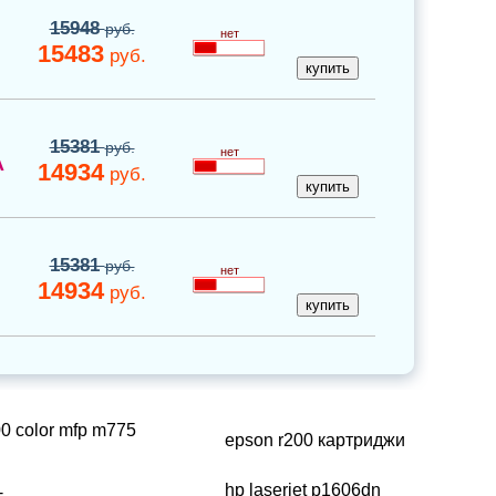
15948
руб.
нет
15483
руб.
15381
руб.
нет
A
14934
руб.
15381
руб.
нет
14934
руб.
00 color mfp m775
epson r200 картриджи
hp laserjet p1606dn