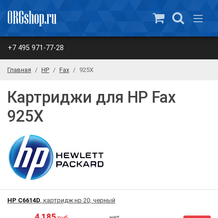
+7 495 971-77-28
Главная
HP
Fax
925X
Картриджи для HP Fax
925X
HP C6614D
, картридж нр 20, черный
4 185
нет
руб.