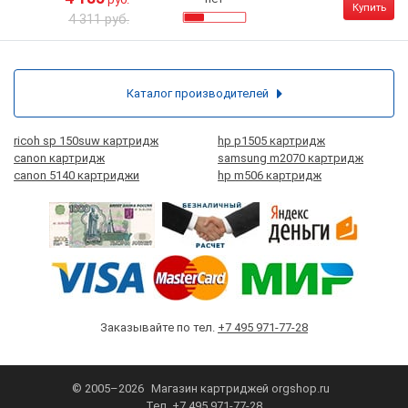
Купить
4 311 руб.
Каталог производителей
ricoh sp 150suw картридж
hp p1505 картридж
canon картридж
samsung m2070 картридж
canon 5140 картриджи
hp m506 картридж
Заказывайте по тел.
+7 495 971-77-28
© 2005–2026
Магазин картриджей
orgshop.ru
Тел.
+7 495 971-77-28