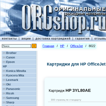
контакты
|
акции
|
доставка картриджей
|
гарантия
|
отзыв
Главная
/
HP
/
OfficeJet
/
8022
Brother
[+]
Canon
[+]
Epson
[+]
Картриджи для HP OfficeJet
HP
Konica Minolta
[+]
Kyocera Mita
[+]
Lexmark
[+]
Oki
[+]
Panasonic
[+]
HP
3YL80AE
Картридж
Ricoh
[+]
Samsung
[+]
300 страниц по стандарту
Sharp
[+]