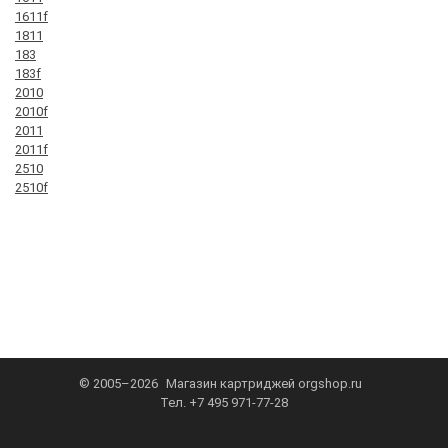
1611f
1811
183
183f
2010
2010f
2011
2011f
2510
2510f
© 2005–2026
Магазин картриджей
orgshop.ru
Тел.
+7 495 971-77-28