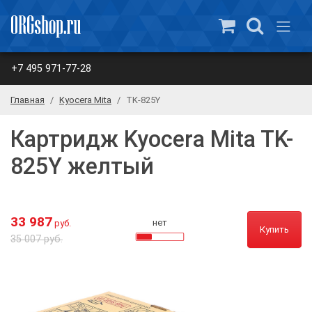
+7 495 971-77-28
Главная
Kyocera Mita
TK-825Y
Картридж Kyocera Mita TK-
825Y желтый
33 987
нет
руб.
Купить
35 007 руб.