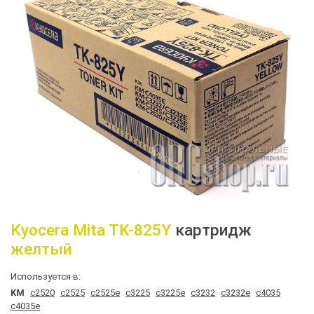
Kyocera Mita
TK-825Y
картридж
желтый
Используется в:
KM
c2520
c2525
c2525e
c3225
c3225e
c3232
c3232e
c4035
c4035e