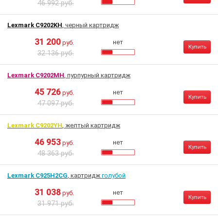
46 992 руб.
Lexmark C9202KH
, черный картридж
31 200
нет
руб.
Купить
32 136 руб.
Lexmark C9202MH
, пурпурный картридж
45 726
нет
руб.
Купить
47 097 руб.
Lexmark C9202YH
, желтый картридж
46 953
нет
руб.
Купить
48 363 руб.
Lexmark C925H2CG
, картридж
голубой
31 038
нет
руб.
Купить
31 971 руб.