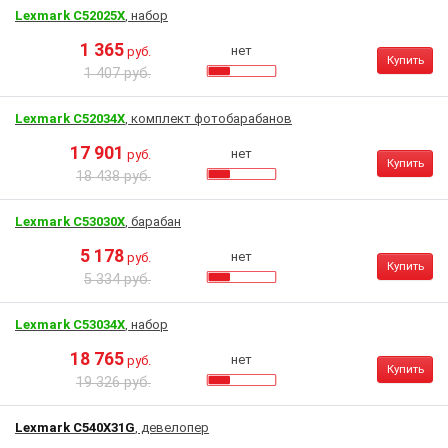
Lexmark C52025X
, набор
1 365
нет
руб.
Купить
1 407 руб.
Lexmark C52034X
, комплект фотобарабанов
17 901
нет
руб.
Купить
18 438 руб.
Lexmark C53030X
, барабан
5 178
нет
руб.
Купить
5 334 руб.
Lexmark C53034X
, набор
18 765
нет
руб.
Купить
19 326 руб.
Lexmark C540X31G
, девелопер