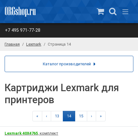
+7 495 971-77-28
Главная
Lexmark
Страница 14
Каталог производителей
Картриджи Lexmark для
принтеров
«
‹
13
14
15
›
»
Lexmark 40X4765
, комплект