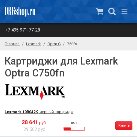
+7 495 971-77-28
Главная
Lexmark
Optra C
750fn
Картриджи для Lexmark
Optra C750fn
Lexmark 10B042K
, черный картридж
28 641
нет
руб.
Купить
29 502 руб.