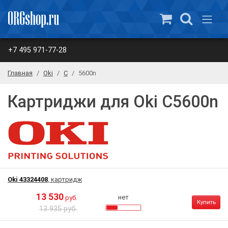
+7 495 971-77-28
Главная
Oki
C
5600n
Картриджи для Oki C5600n
Oki 43324408
, картридж
13 530
нет
руб.
Купить
13 935 руб.