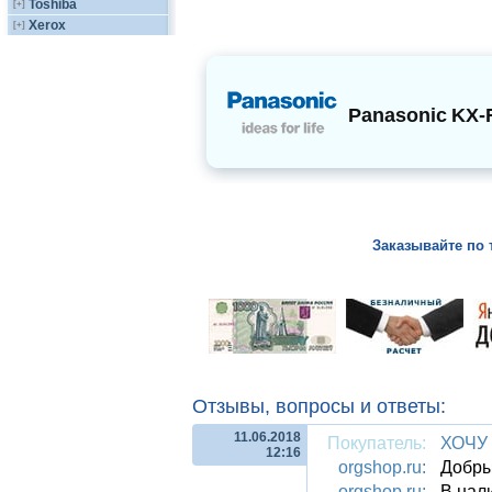
Toshiba
[+]
Xerox
[+]
Panasonic
KX-
Заказывайте по 
Отзывы, вопросы и ответы:
11.06.2018
Покупатель:
ХОЧУ
12:16
orgshop.ru:
Добры
orgshop.ru:
В нал