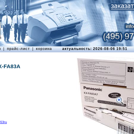
ы
|
прайс-лист
|
корзина
актуальность: 2026-08-06 19:51
X-FA83A
653ru