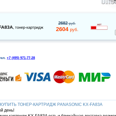
2682
руб.
нет
FA83A
,
тонер-картридж
2604
руб.
тел.
+7 (495) 971-77-28
 КУПИТЬ ТОНЕР-КАРТРИДЖ PANASONIC KX-FA83A
й день!
ичии картридж KX-FA83A есть и ближайшая доставка возмо