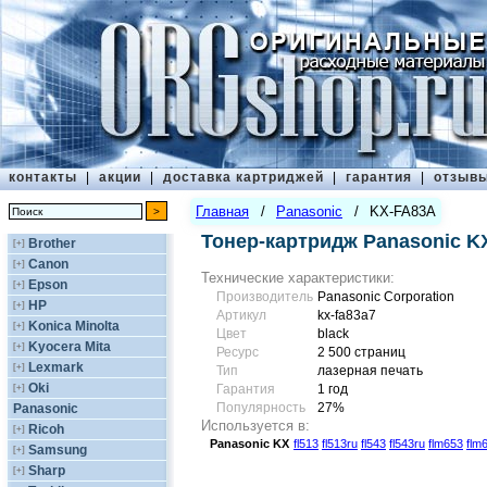
контакты
|
акции
|
доставка картриджей
|
гарантия
|
отзыв
Главная
/
Panasonic
/
KX-FA83A
Тонер-картридж Panasonic K
Brother
[+]
Canon
[+]
Технические характеристики:
Epson
[+]
Производитель
Panasonic Corporation
HP
[+]
Артикул
kx-fa83a7
Konica Minolta
[+]
Цвет
black
Kyocera Mita
[+]
Ресурс
2 500 страниц
Lexmark
[+]
Тип
лазерная печать
Oki
[+]
Гарантия
1 год
Популярность
27%
Panasonic
Используется в:
Ricoh
[+]
Panasonic
KX
fl513
fl513ru
fl543
fl543ru
flm653
flm
Samsung
[+]
Sharp
[+]