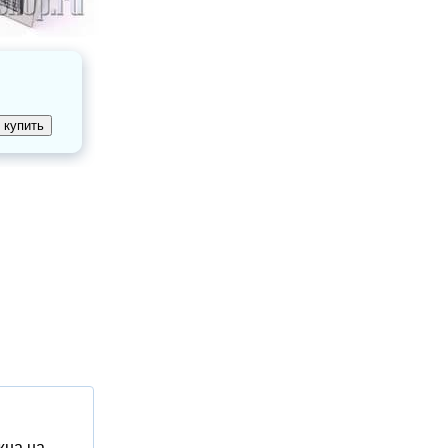
жна на