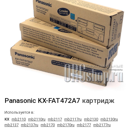
Panasonic
KX-FAT472A7
картридж
Используется в:
KX
mb2110
mb2110ru
mb2117
mb2117ru
mb2130
mb2130ru
mb2137
mb2137ru
mb2170
mb2170ru
mb2177
mb2177ru