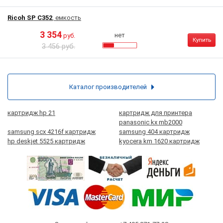
Ricoh SP C352
, емкость
3 354
нет
руб.
Купить
3 456 руб.
Каталог производителей
картридж hp 21
картридж для принтера
panasonic kx mb2000
samsung scx 4216f картридж
samsung 404 картридж
hp deskjet 5525 картридж
kyocera km 1620 картридж