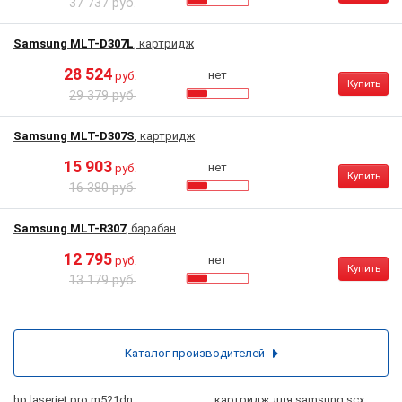
37 737 руб.
Samsung MLT-D307L
, картридж
28 524
нет
руб.
Купить
29 379 руб.
Samsung MLT-D307S
, картридж
15 903
нет
руб.
Купить
16 380 руб.
Samsung MLT-R307
, барабан
12 795
нет
руб.
Купить
13 179 руб.
Каталог производителей
hp laserjet pro m521dn
картридж для samsung scx