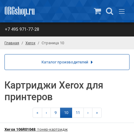
+7 495 971-77-28
Главная
Xerox
Страница 10
Каталог производителей
Картриджи Xerox для
принтеров
«
‹
9
10
11
›
»
Xerox 106R01048
, тонер-картридж