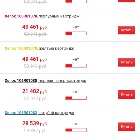
50 946 руб.
Xerox 106R01078
, пурпурный картридж
49 461
нет
руб.
Купить
50 946 руб.
Xerox 106R01079
, желтый картридж
49 461
нет
руб.
Купить
50 946 руб.
Xerox 106R01080
, черный тонер-картридж
21 402
нет
руб.
Купить
22 044 руб.
Xerox 106R01082
, голубой картридж
28 539
нет
руб.
Купить
29 397 руб.