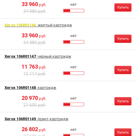
33 960
нет
руб.
Купить
34 980 руб.
Xerox 106R01146
, желтый картридж
33 960
нет
руб.
Купить
34 980 руб.
Xerox 106R01147
, черный картридж
11 763
нет
руб.
Купить
12 117 руб.
Xerox 106R01148
, картридж
20 970
нет
руб.
Купить
21 600 руб.
Xerox 106R01149
, принт-картридж
26 802
нет
руб.
Купить