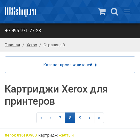
+7 495 971-77-28
Главная
Xerox
Страница 8
Каталог производителей
Картриджи Xerox для
принтеров
«
‹
7
8
9
›
»
Xerox 016197900
, картридж
желтый