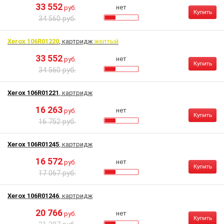
33 552
нет
руб.
Купить
34 560 руб.
Xerox 106R01220
, картридж
желтый
33 552
нет
руб.
Купить
34 560 руб.
Xerox 106R01221
, картридж
16 263
нет
руб.
Купить
16 752 руб.
Xerox 106R01245
, картридж
16 572
нет
руб.
Купить
17 067 руб.
Xerox 106R01246
, картридж
20 766
нет
руб.
Купить