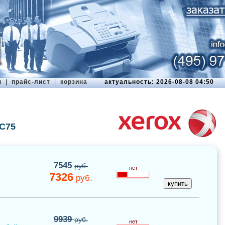
ы
|
прайс-лист
|
корзина
актуальность: 2026-08-08 04:50
 C75
7545
руб.
нет
7326
руб.
9939
руб.
нет