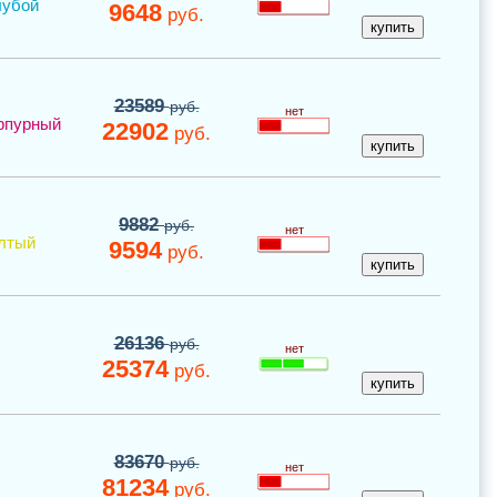
лубой
9648
руб.
23589
руб.
нет
рпурный
22902
руб.
9882
руб.
нет
лтый
9594
руб.
26136
руб.
нет
25374
руб.
83670
руб.
нет
81234
руб.