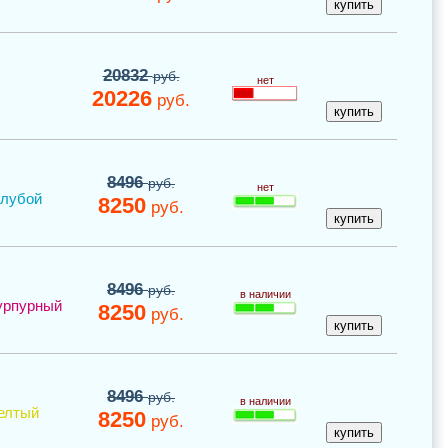
20832
руб.
нет
20226
руб.
8496
руб.
нет
олубой
8250
руб.
8496
руб.
в наличии
урпурный
8250
руб.
8496
руб.
в наличии
елтый
8250
руб.