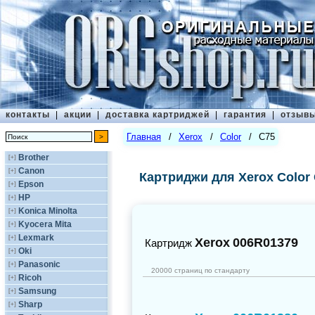
контакты
|
акции
|
доставка картриджей
|
гарантия
|
отзыв
Главная
/
Xerox
/
Color
/
C75
Brother
[+]
Canon
[+]
Картриджи для Xerox Color
Epson
[+]
HP
[+]
Konica Minolta
[+]
Kyocera Mita
[+]
Lexmark
[+]
Xerox
006R01379
Картридж
Oki
[+]
Panasonic
[+]
20000 страниц по стандарту
Ricoh
[+]
Samsung
[+]
Sharp
[+]