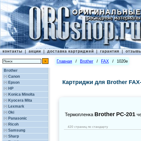
контакты
|
акции
|
доставка картриджей
|
гарантия
|
отзыв
Главная
/
Brother
/
FAX
/
1020e
Brother
Canon
[+]
Картриджи для Brother FAX
Epson
[+]
HP
[+]
Konica Minolta
[+]
Kyocera Mita
[+]
Lexmark
[+]
Oki
[+]
Brother
PC-201
Термопленка
ч
Panasonic
[+]
Ricoh
[+]
420 страниц по стандарту
Samsung
[+]
Sharp
[+]