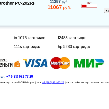
11397
руб.
Brother
PC-202RF
нет
11067
руб.
tn 1075 картридж
f2483 картридж
111s картридж
hp 5283 картридж
тел.
+7 (495) 971-77-28
азин картриджей ORGshop.ru
| тел.
+7 (495) 971-77-28
|
карта сайта по картриджам
|
карта 