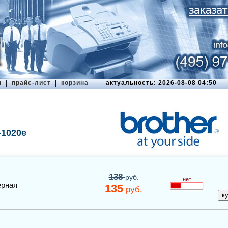
ы
|
прайс-лист
|
корзина
актуальность: 2026-08-08 04:50
-1020e
138
руб.
нет
ерная
135
руб.