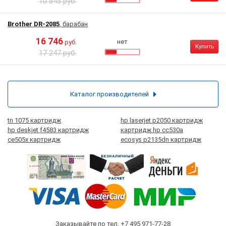
10 545 руб.
Brother DR-2085
, барабан
16 746
нет
руб.
Купить
17 247 руб.
Каталог производителей
tn 1075 картридж
hp laserjet p2050 картридж
hp deskjet f4583 картридж
картридж hp cc530a
ce505x картридж
ecosys p2135dn картридж
Заказывайте по тел.
+7 495 971-77-28