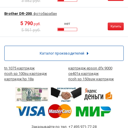
3 582 руб.
Brother DR-200
, фотобарабан
5 790
нет
руб.
Купить
5 961 руб.
Каталог производителей
tn 1075 картридж
картридж epson dfx 9000
ricoh sp 100su картридж
ce401a картридж
картридж hp 18a
ricoh sp 150suw картридж
Заказывайте по тел.
+7 495 971-77-28