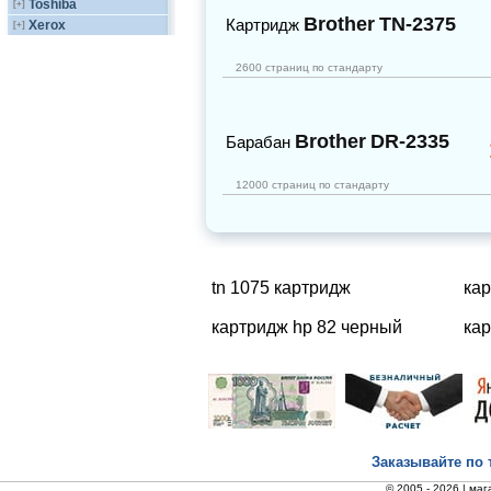
Toshiba
[+]
Brother
TN-2375
Картридж
Xerox
[+]
2600 страниц по стандарту
Brother
DR-2335
Барабан
12000 страниц по стандарту
tn 1075 картридж
ка
картридж hp 82 черный
кар
Заказывайте по 
© 2005 - 2026 |
маг