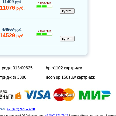
11409
руб.
в наличии
11076
руб.
14967
руб.
в наличии
14529
руб.
ртридж 013r00625
hp p1102 картридж
тридж tn 3380
ricoh sp 150suw картридж
тел.
+7 (495) 971-77-28
азин картриджей ORGshop.ru
| тел.
+7 (495) 971-77-28
|
карта сайта по картриджам
|
карта 