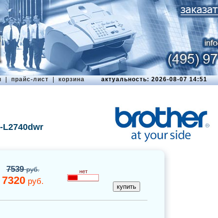
ы
|
прайс-лист
|
корзина
актуальность: 2026-08-07 14:51
-L2740dwr
7539
руб.
нет
7320
руб.