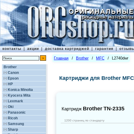
контакты
|
акции
|
доставка картриджей
|
гарантия
|
отзыв
Главная
/
Brother
/
MFC
/
L2740dwr
Brother
Canon
[+]
Картриджи для Brother MFC
Epson
[+]
HP
[+]
Konica Minolta
[+]
Kyocera Mita
[+]
Lexmark
[+]
Oki
[+]
Brother
TN-2335
Картридж
Panasonic
[+]
Ricoh
[+]
1200 страниц по стандарту
Samsung
[+]
Sharp
[+]