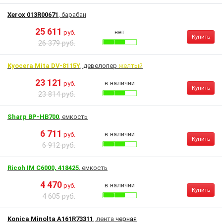
Xerox 013R00671
, барабан
25 611
нет
руб.
Купить
26 379 руб.
Kyocera Mita DV-8115Y
, девелопер
желтый
23 121
в наличии
руб.
Купить
23 814 руб.
Sharp BP-HB700
, емкость
6 711
в наличии
руб.
Купить
6 912 руб.
Ricoh IM C6000, 418425
, емкость
4 470
в наличии
руб.
Купить
4 605 руб.
Konica Minolta A161R73311
, лента
черная