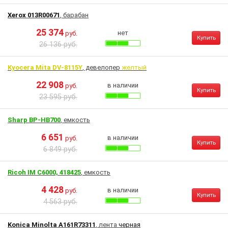
Xerox 013R00671
, барабан
25 374
нет
руб.
Купить
26 136 руб.
Kyocera Mita DV-8115Y
, девелопер
желтый
22 908
в наличии
руб.
Купить
23 595 руб.
Sharp BP-HB700
, емкость
6 651
в наличии
руб.
Купить
6 849 руб.
Ricoh IM C6000, 418425
, емкость
4 428
в наличии
руб.
Купить
4 563 руб.
Konica Minolta A161R73311
, лента
черная