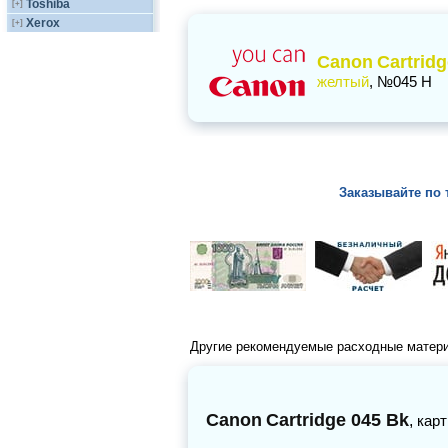
Toshiba
[+]
Xerox
[+]
Canon
Cartridg
желтый
, №045 H
Заказывайте по 
Другие рекомендуемые расходные матер
Canon
Cartridge 045 Bk
,
кар