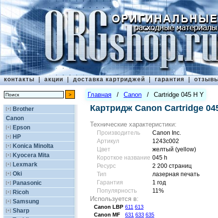
контакты
|
акции
|
доставка картриджей
|
гарантия
|
отзыв
Главная
/
Canon
/
Cartridge 045 H Y
Картридж Canon Cartridge 04
Brother
[+]
Canon
Технические характеристики:
Epson
[+]
Производитель
Canon Inc.
HP
[+]
Артикул
1243c002
Konica Minolta
[+]
Цвет
желтый (yellow)
Kyocera Mita
[+]
Короткое название
045 h
Lexmark
[+]
Ресурс
2 200 страниц
Oki
[+]
Тип
лазерная печать
Гарантия
1 год
Panasonic
[+]
Популярность
11%
Ricoh
[+]
Используется в:
Samsung
[+]
Canon
LBP
611
613
Sharp
[+]
Canon
MF
631
633
635