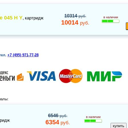
10314
руб.
e 045 H Y
,
картридж
в наличии
10014
руб.
тел.
+7 (495) 971-77-28
иалы:
6546
руб.
в наличии
тридж
6354
руб.